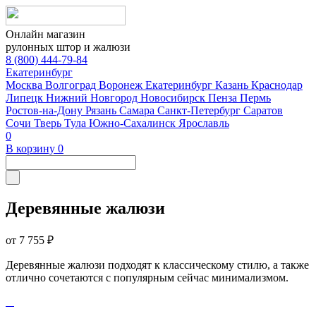
Онлайн магазин
рулонных штор и жалюзи
8 (800) 444-79-84
Екатеринбург
Москва
Волгоград
Воронеж
Екатеринбург
Казань
Краснодар
Липецк
Нижний Новгород
Новосибирск
Пенза
Пермь
Ростов-на-Дону
Рязань
Самара
Санкт-Петербург
Саратов
Сочи
Тверь
Тула
Южно-Сахалинск
Ярославль
0
В корзину
0
Деревянные жалюзи
от 7 755 ₽
Деревянные жалюзи подходят к классическому стилю, а также
отлично сочетаются с популярным сейчас минимализмом.