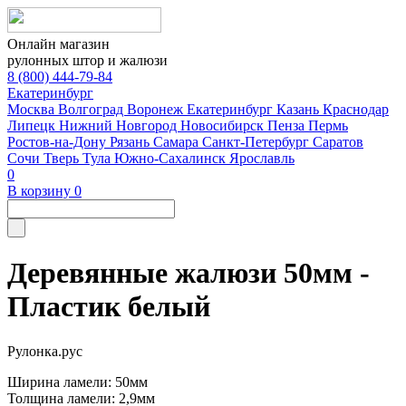
Онлайн магазин
рулонных штор и жалюзи
8 (800) 444-79-84
Екатеринбург
Москва
Волгоград
Воронеж
Екатеринбург
Казань
Краснодар
Липецк
Нижний Новгород
Новосибирск
Пенза
Пермь
Ростов-на-Дону
Рязань
Самара
Санкт-Петербург
Саратов
Сочи
Тверь
Тула
Южно-Сахалинск
Ярославль
0
В корзину
0
Деревянные жалюзи 50мм -
Пластик белый
Рулонка.рус
Ширина ламели: 50мм
Толщина ламели: 2,9мм