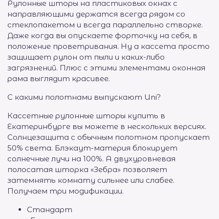
Рулонные шторы на пластиковых окнах с
направляющими держатся всегда рядом со
стеклопакетом и всегда параллельно створке.
Даже когда вы опускаете форточку на себя, в
положение проветривания. Ну а кассета просто
защищает рулон от пыли и каких-либо
загрязнений. Плюс с этими элементами оконная
рама выглядит красивее.
С какими полотнами выпускают Uni?
Кассетные рулонные шторы купить в
Екатеринбурге вы можете в нескольких версиях.
Солнцезащита с обычным полотном пропускает
50% света. Блэкаут-материя блокирует
солнечные лучи на 100%. А двухуровневая
полосатая шторка «Зебра» позволяет
затемнять комнату сильнее или слабее.
Получаем три модификации.
Стандарт