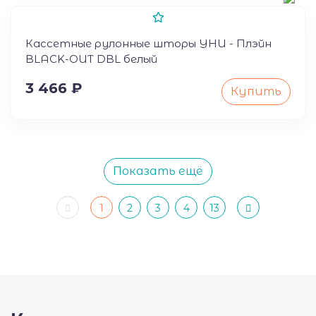
Кассетные рулонные шторы УНИ - Плэйн
BLACK-OUT DBL белый
3 466 ₽
Купить
Показать ещё
1
2
3
4
13