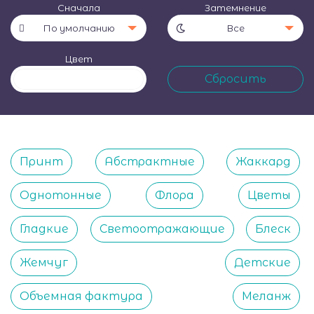
Сначала
Затемнение
По умолчанию
Все
Цвет
Принт
Абстрактные
Жаккард
Однотонные
Флора
Цветы
Гладкие
Светоотражающие
Блеск
Жемчуг
Детские
Объемная фактура
Меланж