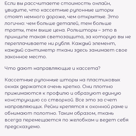
Если вы рассчитаете стоимость онлайн,
увидите, что кассетные рулонные шторы
стоят немного дороже, чем открытые. Это
логично: чем больше деталей, тем больше
траты, тем выше цена. Рольшторы – это в
принципе такая светозащита, за которую вы не
переплачиваете ни рубля. Каждый элемент,
каждый сантиметр ткани здесь занимает свое
законное место.
Что дают направляющие и кассета?
Кассетные рулонные шторы на пластиковых
окнах держатся очень крепко. Они плотно
прижимаются к профилю и образуют единую
конструкцию со створкой. Все это за счет
направляющих. Рейки крепятся к оконной раме и
обнимают полотно. Таким образом, ткань
всегда перемещается по желобкам и ведет себя
предсказуемо.