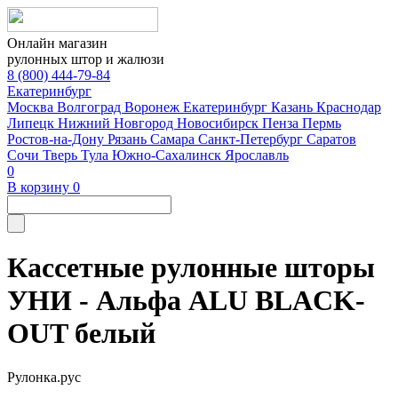
Онлайн магазин
рулонных штор и жалюзи
8 (800) 444-79-84
Екатеринбург
Москва
Волгоград
Воронеж
Екатеринбург
Казань
Краснодар
Липецк
Нижний Новгород
Новосибирск
Пенза
Пермь
Ростов-на-Дону
Рязань
Самара
Санкт-Петербург
Саратов
Сочи
Тверь
Тула
Южно-Сахалинск
Ярославль
0
В корзину
0
Кассетные рулонные шторы
УНИ - Альфа ALU BLACK-
OUT белый
Рулонка.рус