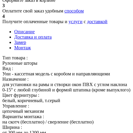
Оформите заказ в корзине
3
Оплатите свой заказ удобным
способом
4
Получите оплаченные товары и
услуги
с
доставкой
Описание
Доставка и оплата
Замер
Монтаж
Тип товара :
Рулонные шторы
Вид :
Уни - кассетная модель с коробом и направляющими
Назначение :
для установки на рамы и створки окон ПВХ с углом наклона
0-15° с любой глубиной и формой штапика (кроме выпуклого)
Цвет фурнитуры :
белый, коричневый, т.серый
Управление :
цепочный механизм
Варианты монтажа :
на скотч (бесплатно) / сверление (бесплатно)
Ширина :
от 300 мм до 1200 мм