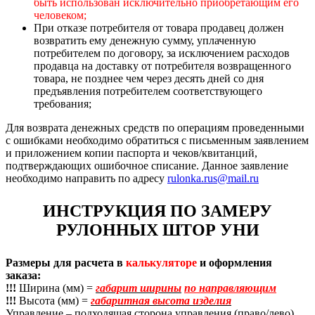
быть использован исключительно приобретающим его
человеком;
При отказе потребителя от товара продавец должен
возвратить ему денежную сумму, уплаченную
потребителем по договору, за исключением расходов
продавца на доставку от потребителя возвращенного
товара, не позднее чем через десять дней со дня
предъявления потребителем соответствующего
требования;
Для возврата денежных средств по операциям проведенными
с ошибками необходимо обратиться с письменным заявлением
и приложением копии паспорта и чеков/квитанций,
подтверждающих ошибочное списание. Данное заявление
необходимо направить по адресу
rulonka.rus@mail.ru
ИНСТРУКЦИЯ ПО ЗАМЕРУ
РУЛОННЫХ ШТОР УНИ
Размеры для расчета в
калькуляторе
и оформления
заказа:
!!!
Ширина (мм) =
габарит ширины
по направляющим
!!!
Высота (мм) =
габаритная высота изделия
Управление – подходящая сторона управления (право/лево)