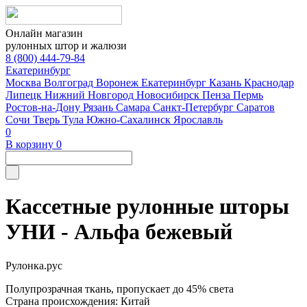
Онлайн магазин
рулонных штор и жалюзи
8 (800) 444-79-84
Екатеринбург
Москва
Волгоград
Воронеж
Екатеринбург
Казань
Краснодар
Липецк
Нижний Новгород
Новосибирск
Пенза
Пермь
Ростов-на-Дону
Рязань
Самара
Санкт-Петербург
Саратов
Сочи
Тверь
Тула
Южно-Сахалинск
Ярославль
0
В корзину
0
Кассетные рулонные шторы
УНИ - Альфа бежевый
Рулонка.рус
Полупрозрачная ткань, пропускает до 45% света
Страна происхождения: Китай