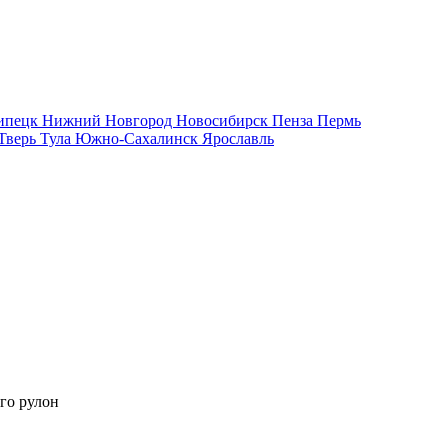
ипецк
Нижний Новгород
Новосибирск
Пенза
Пермь
Тверь
Тула
Южно-Сахалинск
Ярославль
го рулон