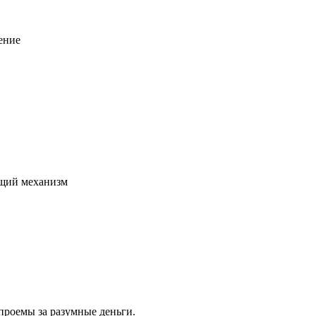
ение
щий механизм
проемы за разумные деньги.