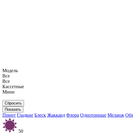
Модель
Все
Все
Кассетные
Мини
Принт
Гладкие
Блеск
Жаккард
Флора
Однотонные
Меланж
Объ
50