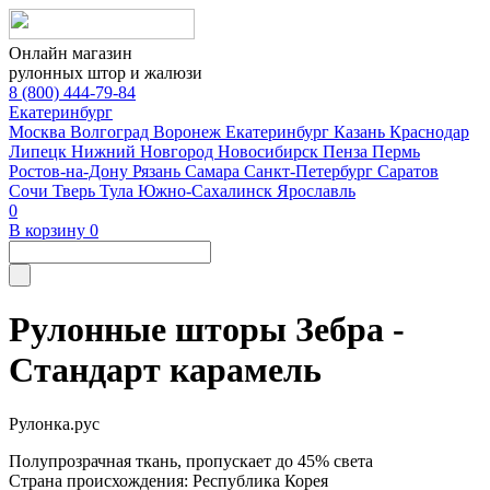
Онлайн магазин
рулонных штор и жалюзи
8 (800) 444-79-84
Екатеринбург
Москва
Волгоград
Воронеж
Екатеринбург
Казань
Краснодар
Липецк
Нижний Новгород
Новосибирск
Пенза
Пермь
Ростов-на-Дону
Рязань
Самара
Санкт-Петербург
Саратов
Сочи
Тверь
Тула
Южно-Сахалинск
Ярославль
0
В корзину
0
Рулонные шторы Зебра -
Стандарт карамель
Рулонка.рус
Полупрозрачная ткань, пропускает до 45% света
Страна происхождения: Республика Корея