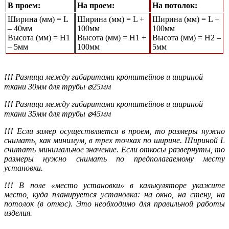
В проем:
На проем:
На потолок:
Ширина (мм) = L
Ширина (мм) = L +
Ширина (мм) = L +
– 40мм
100мм
100мм
Высота (мм) = Н1
Высота (мм) = Н1 +
Высота (мм) = Н2 –
– 5мм
100мм
5мм
!!!
Разница между габаритами кронштейнов и шириной
ткани 30мм для трубы ⌀25мм
!!!
Разница между габаритами кронштейнов и шириной
ткани 35мм для трубы ⌀45мм
!!!
Если замер осуществляется в проем, то размеры нужно
снимать, как минимум, в трех точках по ширине. Шириной L
считать минимальное значение. Если откосы развернуты, то
размеры нужно снимать по предполагаемому месту
установки.
!!!
В поле «место установки» в калькуляторе укажите
место, куда планируется установка: на окно, на стену, на
потолок (в откос). Это необходимо для правильной работы
изделия.