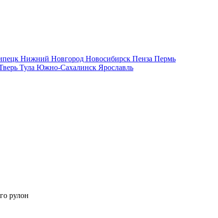
ипецк
Нижний Новгород
Новосибирск
Пенза
Пермь
Тверь
Тула
Южно-Сахалинск
Ярославль
го рулон