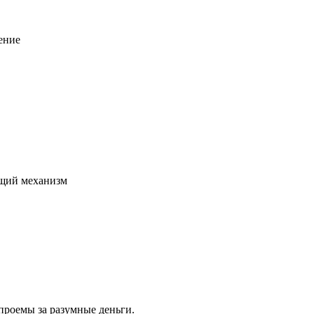
ение
щий механизм
проемы за разумные деньги.