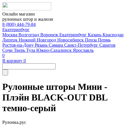
Онлайн магазин
рулонных штор и жалюзи
8 (800) 444-79-84
Екатеринбург
Москва
Волгоград
Воронеж
Екатеринбург
Казань
Краснодар
Липецк
Нижний Новгород
Новосибирск
Пенза
Пермь
Ростов-на-Дону
Рязань
Самара
Санкт-Петербург
Саратов
Сочи
Тверь
Тула
Южно-Сахалинск
Ярославль
0
В корзину
0
Рулонные шторы Мини -
Плэйн BLACK-OUT DBL
темно-серый
Рулонка.рус