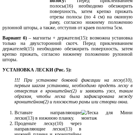
полосу:
Перед приклеиванием
полосы(16) необходимо обезжирить
поверхность, затем крепко прижать
отрезы полосы (по 4 см) на оконную
раму, согласно нижнему положению
рулонной шторы, а также, отступив от краев полотна 5см.
Вариант б)
– магниты + держатели(15): возможна установка
только на двухсторонний скотч. Перед приклеиванием
держателей(15) необходимо обезжирить поверхность, затем
крепко прижать, согласно нижнему положению рулонной
шторы.
УСТАНОВКА ЛЕСКИ (Рис. 5):
!!!
При установке боковой фиксации на леску(10),
первым шагом установки, необходимо продеть леску в
отверстия в кронштейне(2) и завязать узел, таким
образом, чтобы леска была зафиксирована между
кронштейном(2) и плоскостью рамы или створки окна.
Вставьте направляющие
лески(13) в нижнюю планку.
Проденьте леску(10) через
направляющие лески(13) в
нижней планке и кронштейны