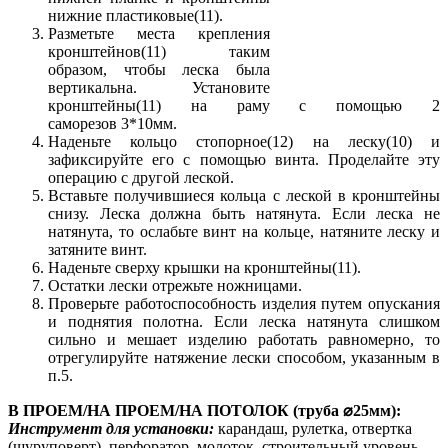
нижние пластиковые(11).
Разметьте места крепления
кронштейнов(11) таким
образом, чтобы леска была
вертикальна. Установите
кронштейны(11) на раму с помощью 2
саморезов 3*10мм.
Наденьте кольцо стопорное(12) на леску(10) и
зафиксируйте его с помощью винта. Проделайте эту
операцию с другой леской.
Вставьте получившиеся кольца с леской в кронштейны
снизу. Леска должна быть натянута. Если леска не
натянута, то ослабьте винт на кольце, натяните леску и
затяните винт.
Наденьте сверху крышки на кронштейны(11).
Остатки лески отрежьте ножницами.
Проверьте работоспособность изделия путем опускания
и поднятия полотна. Если леска натянута слишком
сильно и мешает изделию работать равномерно, то
отрегулируйте натяжение лески способом, указанным в
п.5.
В ПРОЕМ/НА ПРОЕМ/НА ПОТОЛОК (труба ⌀25мм):
Инструмент для установки:
карандаш, рулетка, отвертка
(шуруповерт), перфоратор, молоток, строительный уровень.