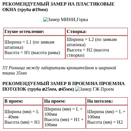
РЕКОМЕНДУЕМЫЙ ЗАМЕР НА ПЛАСТИКОВЫЕ
ОКНА (труба ⌀19мм)
Глухое остекление:
Створка:
Ширина = L2 (по замкам
Ширина = L1 (по замкам
штапика)
штапика)
Высота = H2 (высота
Высота = Н1 (высота рамы)
створки)
!!!
Разница между габаритами кронштейнов и шириной
ткани 35мм
РЕКОМЕНДУЕМЫЙ ЗАМЕР В ПРОЕМ/НА ПРОЕМ/НА
ПОТОЛОК (труба ⌀25мм, ⌀45мм)
В проем:
На проем:
На потолок:
Ширина (мм) = L +
Ширина (мм) = L
Ширина (мм) = L +
100мм
– 40мм
100мм
Высота (мм) = Н1 +
Высота (мм) = Н1
Высота (мм) = Н2
100мм