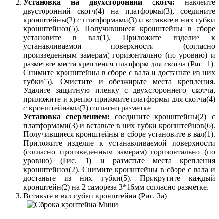
Установка на двухсторонний скотч:
наклейте
двусторонний скотч(4) на платформы(3), соедините
кронштейны(2) с платформами(3) и вставьте в них губки
кронштейнов(5). Получившиеся кронштейны в сборе
установите в вал(1). Приложите изделие к
устанавливаемой поверхности (согласно
произведенным замерам) горизонтально (по уровню) и
разметьте места крепления платформ для скотча (Рис. 1).
Снимите кронштейны в сборе с вала и достаньте из них
губки(5). Очистите и обезжирьте места крепления.
Удалите защитную пленку с двухстороннего скотча,
приложите и крепко прижмите платформы для скотча(4)
с кронштейнами(2) согласно разметке.
Установка сверлением:
соедините кронштейны(2) с
платформами(3) и вставьте в них губки кронштейнов(6).
Получившиеся кронштейны в сборе установите в вал(1).
Приложите изделие к устанавливаемой поверхности
(согласно произведенным замерам) горизонтально (по
уровню) (Рис. 1) и разметьте места крепления
кронштейнов(2). Снимите кронштейны в сборе с вала и
достаньте из них губки(5). Прикрутите каждый
кронштейн(2) на 2 самореза 3*16мм согласно разметке.
Вставьте в вал губки кронштейна (Рис. 3а)