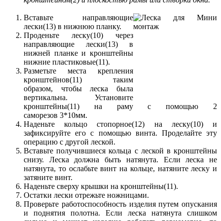
Вставьте направляющие
лески(13) в нижнюю планку.
Проденьте леску(10) через
направляющие лески(13) в
нижней планке и кронштейны
нижние пластиковые(11).
Разметьте места крепления
кронштейнов(11) таким
образом, чтобы леска была
вертикальна. Установите
кронштейны(11) на раму с помощью 2
саморезов 3*10мм.
Наденьте кольцо стопорное(12) на леску(10) и
зафиксируйте его с помощью винта. Проделайте эту
операцию с другой леской.
Вставьте получившиеся кольца с леской в кронштейны
снизу. Леска должна быть натянута. Если леска не
натянута, то ослабьте винт на кольце, натяните леску и
затяните винт.
Наденьте сверху крышки на кронштейны(11).
Остатки лески отрежьте ножницами.
Проверьте работоспособность изделия путем опускания
и поднятия полотна. Если леска натянута слишком