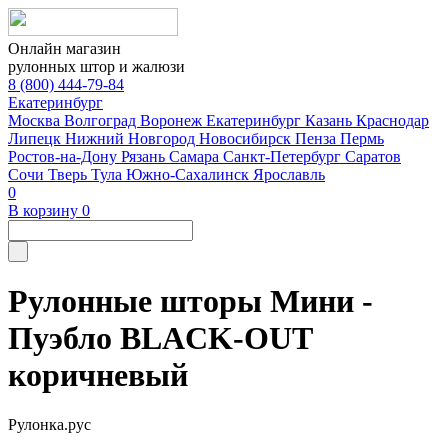
Онлайн магазин
рулонных штор и жалюзи
8 (800) 444-79-84
Екатеринбург
Москва
Волгоград
Воронеж
Екатеринбург
Казань
Краснодар
Липецк
Нижний Новгород
Новосибирск
Пенза
Пермь
Ростов-на-Дону
Рязань
Самара
Санкт-Петербург
Саратов
Сочи
Тверь
Тула
Южно-Сахалинск
Ярославль
0
В корзину
0
Рулонные шторы Мини -
Пуэбло BLACK-OUT
коричневый
Рулонка.рус