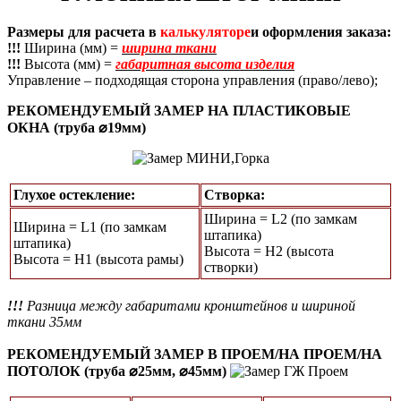
Размеры для расчета в
калькуляторе
и оформления заказа:
!!!
Ширина (мм) =
ширина ткани
!!!
Высота (мм) =
габаритная высота изделия
Управление – подходящая сторона управления (право/лево);
РЕКОМЕНДУЕМЫЙ ЗАМЕР НА ПЛАСТИКОВЫЕ
ОКНА (труба ⌀19мм)
Глухое остекление:
Створка:
Ширина = L2 (по замкам
Ширина = L1 (по замкам
штапика)
штапика)
Высота = H2 (высота
Высота = Н1 (высота рамы)
створки)
!!!
Разница между габаритами кронштейнов и шириной
ткани 35мм
РЕКОМЕНДУЕМЫЙ ЗАМЕР В ПРОЕМ/НА ПРОЕМ/НА
ПОТОЛОК (труба ⌀25мм, ⌀45мм)