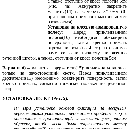
а также, отступив от краев полотна 5см
(Рис. 4а). Аккуратно закрепите
магниты(14) на саморезы 3*10мм (!!!
при сильном прижатии магнит может
расколоться).
Установка на клеевую армированную
полосу:
Перед приклеиванием
полосы(16) необходимо обезжирить
поверхность, затем крепко прижать
отрезы полосы (по 4 см) на оконную
раму, согласно нижнему положению
рулонной шторы, а также, отступив от краев полотна 5см.
Вариант б)
– магниты + держатели(15): возможна установка
только на двухсторонний скотч. Перед приклеиванием
держателей(15) необходимо обезжирить поверхность, затем
крепко прижать, согласно нижнему положению рулонной
шторы.
УСТАНОВКА ЛЕСКИ (Рис. 5):
!!!
При установке боковой фиксации на леску(10),
первым шагом установки, необходимо продеть леску в
отверстия в кронштейне(2) и завязать узел, таким
образом, чтобы леска была зафиксирована между
кронштейном(2) и плоскостью рамы или створки окна.