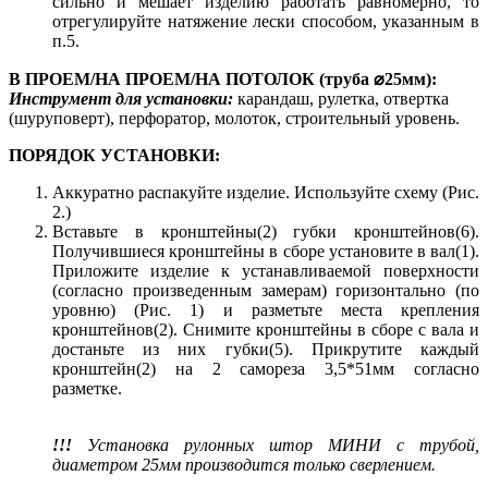
сильно и мешает изделию работать равномерно, то
отрегулируйте натяжение лески способом, указанным в
п.5.
В ПРОЕМ/НА ПРОЕМ/НА ПОТОЛОК (труба ⌀25мм):
Инструмент для установки:
карандаш, рулетка, отвертка
(шуруповерт), перфоратор, молоток, строительный уровень.
ПОРЯДОК УСТАНОВКИ:
Аккуратно распакуйте изделие. Используйте схему (Рис.
2.)
Вставьте в кронштейны(2) губки кронштейнов(6).
Получившиеся кронштейны в сборе установите в вал(1).
Приложите изделие к устанавливаемой поверхности
(согласно произведенным замерам) горизонтально (по
уровню) (Рис. 1) и разметьте места крепления
кронштейнов(2). Снимите кронштейны в сборе с вала и
достаньте из них губки(5). Прикрутите каждый
кронштейн(2) на 2 самореза 3,5*51мм согласно
разметке.
!!!
Установка рулонных штор МИНИ с трубой,
диаметром 25мм производится только сверлением.