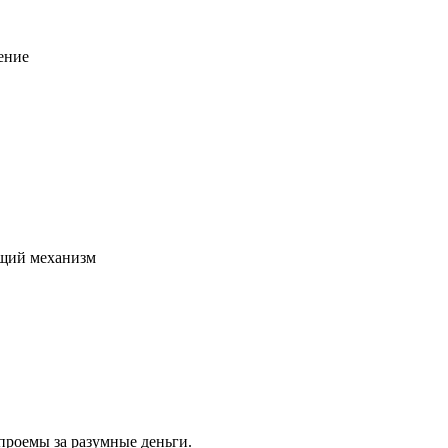
ение
щий механизм
проемы за разумные деньги.