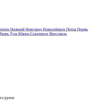
ипецк
Нижний Новгород
Новосибирск
Пенза
Пермь
Тверь
Тула
Южно-Сахалинск
Ярославль
го рулон