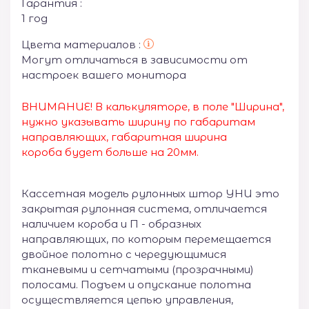
Гарантия :
1 год
Цвета материалов :
Могут отличаться в зависимости от
настроек вашего монитора
ВНИМАНИЕ! В калькуляторе, в поле "Ширина",
нужно указывать ширину по габаритам
направляющих, габаритная ширина
короба будет больше на 20мм.
Кассетная модель рулонных штор УНИ это
закрытая рулонная система, отличается
наличием короба и П - образных
направляющих, по которым перемещается
двойное полотно с чередующимися
тканевыми и сетчатыми (прозрачными)
полосами. Подъем и опускание полотна
осуществляется цепью управления,