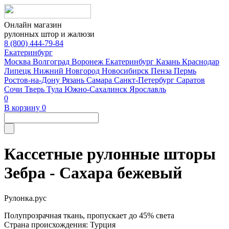
Онлайн магазин
рулонных штор и жалюзи
8 (800) 444-79-84
Екатеринбург
Москва
Волгоград
Воронеж
Екатеринбург
Казань
Краснодар
Липецк
Нижний Новгород
Новосибирск
Пенза
Пермь
Ростов-на-Дону
Рязань
Самара
Санкт-Петербург
Саратов
Сочи
Тверь
Тула
Южно-Сахалинск
Ярославль
0
В корзину
0
Кассетные рулонные шторы
Зебра - Сахара бежевый
Рулонка.рус
Полупрозрачная ткань, пропускает до 45% света
Страна происхождения: Турция