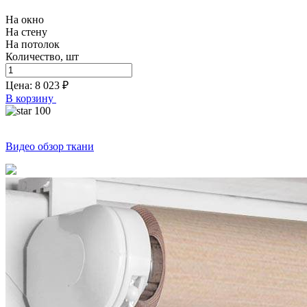
На окно
На стену
На потолок
Количество, шт
Цена:
8 023
₽
В корзину
100
Видео обзор ткани