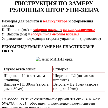
ИНСТРУКЦИЯ ПО ЗАМЕРУ
РУЛОННЫХ ШТОР УНИ-ЗЕБРА
Размеры для расчета в
калькуляторе
и оформления
заказа:
!!!
Ширина (мм) =
габарит ширины
по направляющим
!!!
Высота (мм) =
габаритная высота изделия
Управление – подходящая сторона управления (право/лево)
РЕКОМЕНДУЕМЫЙ ЗАМЕР НА ПЛАСТИКОВЫЕ
ОКНА
Глухое остекление:
Створка:
Ширина = L1 (по замкам
Ширина = L2 (по замкам
штапика)
штапика)
Высота = Н1-30мм (высота
Высота = H2-10мм (высота
рамы-30мм)
створки-10мм)
!!!
Модель УНИ не совместима с ручкой для окон ПВХ Roto
SWING, т.к. П – образная направляющая препятствует
повороту ручки такого типа.