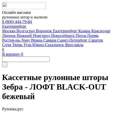
Онлайн магазин
рулонных штор и жалюзи
8 (800) 444-79-84
Екатеринбург
Москва
Волгоград
Воронеж
Екатеринбург
Казань
Краснодар
Липецк
Нижний Новгород
Новосибирск
Пенза
Пермь
Ростов-на-Дону
Рязань
Самара
Санкт-Петербург
Саратов
Сочи
Тверь
Тула
Южно-Сахалинск
Ярославль
0
В корзину
0
Кассетные рулонные шторы
Зебра - ЛОФТ BLACK-OUT
бежевый
Рулонка.рус