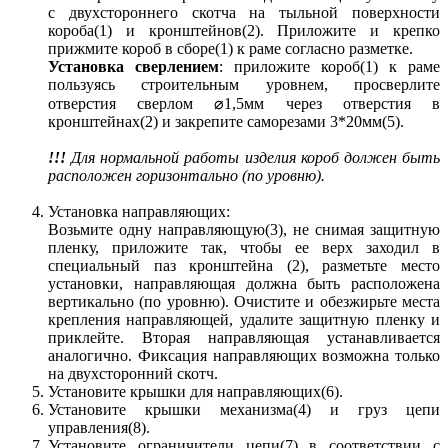
с двухстороннего скотча на тыльной поверхности
короба(1) и кронштейнов(2). Приложите и крепко
прижмите короб в сборе(1) к раме согласно разметке.
Установка сверлением
: приложите короб(1) к раме
пользуясь строительным уровнем, просверлите
отверстия сверлом ⌀1,5мм через отверстия в
кронштейнах(2) и закрепите саморезами 3*20мм(5).
!!!
Для нормальной работы изделия короб должен быть
расположен горизонтально (по уровню).
Установка направляющих:
Возьмите одну направляющую(3), не снимая защитную
пленку, приложите так, чтобы ее верх заходил в
специальный паз кронштейна (2), разметьте место
установки, направляющая должна быть расположена
вертикально (по уровню). Очистите и обезжирьте места
крепления направляющей, удалите защитную пленку и
приклейте. Вторая направляющая устанавливается
аналогично. Фиксация направляющих возможна только
на двухсторонний скотч.
Установите крышки для направляющих(6).
Установите крышки механизма(4) и груз цепи
управления(8).
Установите ограничители цепи(7) в соответствии с