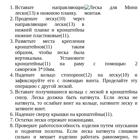
Вставьте направляющие
лески(13) в нижнюю планку.
Проденьте леску(10) через
направляющие лески(13) в
нижней планке и кронштейны
нижние пластиковые(11).
Разметьте места крепления
кронштейнов(11) таким
образом, чтобы леска была
вертикальна. Установите
кронштейны(11) на раму с помощью 2
саморезов 3*10мм.
Наденьте кольцо стопорное(12) на леску(10) и
зафиксируйте его с помощью винта. Проделайте эту
операцию с другой леской.
Вставьте получившиеся кольца с леской в кронштейны
снизу. Леска должна быть натянута. Если леска не
натянута, то ослабьте винт на кольце, натяните леску и
затяните винт.
Наденьте сверху крышки на кронштейны(11).
Остатки лески отрежьте ножницами.
Проверьте работоспособность изделия путем опускания
и поднятия полотна. Если леска натянута слишком
сильно и мешает изделию работать равномерно, то