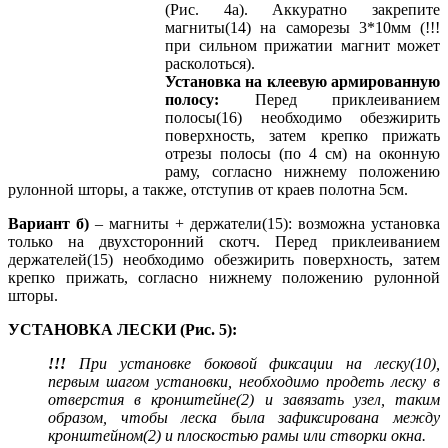
(Рис. 4а). Аккуратно закрепите
магниты(14) на саморезы 3*10мм (!!!
при сильном прижатии магнит может
расколоться).
Установка на клеевую армированную
полосу:
Перед приклеиванием
полосы(16) необходимо обезжирить
поверхность, затем крепко прижать
отрезы полосы (по 4 см) на оконную
раму, согласно нижнему положению
рулонной шторы, а также, отступив от краев полотна 5см.
Вариант б)
– магниты + держатели(15): возможна установка
только на двухсторонний скотч. Перед приклеиванием
держателей(15) необходимо обезжирить поверхность, затем
крепко прижать, согласно нижнему положению рулонной
шторы.
УСТАНОВКА ЛЕСКИ (Рис. 5):
!!!
При установке боковой фиксации на леску(10),
первым шагом установки, необходимо продеть леску в
отверстия в кронштейне(2) и завязать узел, таким
образом, чтобы леска была зафиксирована между
кронштейном(2) и плоскостью рамы или створки окна.