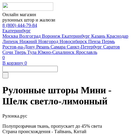
Онлайн магазин
рулонных штор и жалюзи
8 (800) 444-79-84
Екатеринбург
Москва
Волгоград
Воронеж
Екатеринбург
Казань
Краснодар
Липецк
Нижний Новгород
Новосибирск
Пенза
Пермь
Ростов-на-Дону
Рязань
Самара
Санкт-Петербург
Саратов
Сочи
Тверь
Тула
Южно-Сахалинск
Ярославль
0
В корзину
0
Рулонные шторы Мини -
Шелк светло-лимонный
Рулонка.рус
Полупрозрачная ткань, пропускает до 45% света
Страна происхождения - Тайвань, Китай