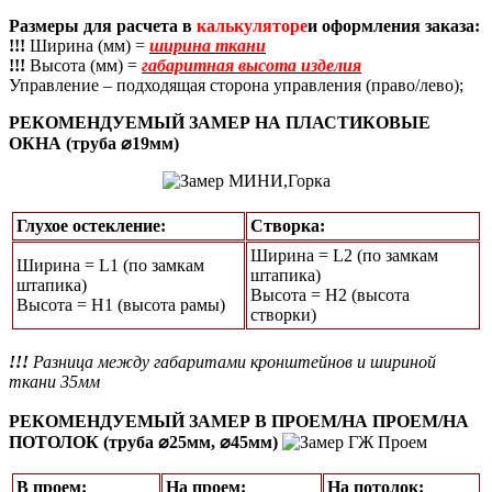
Размеры для расчета в
калькуляторе
и оформления заказа:
!!!
Ширина (мм) =
ширина ткани
!!!
Высота (мм) =
габаритная высота изделия
Управление – подходящая сторона управления (право/лево);
РЕКОМЕНДУЕМЫЙ ЗАМЕР НА ПЛАСТИКОВЫЕ
ОКНА (труба ⌀19мм)
Глухое остекление:
Створка:
Ширина = L2 (по замкам
Ширина = L1 (по замкам
штапика)
штапика)
Высота = H2 (высота
Высота = Н1 (высота рамы)
створки)
!!!
Разница между габаритами кронштейнов и шириной
ткани 35мм
РЕКОМЕНДУЕМЫЙ ЗАМЕР В ПРОЕМ/НА ПРОЕМ/НА
ПОТОЛОК (труба ⌀25мм, ⌀45мм)
В проем:
На проем:
На потолок: