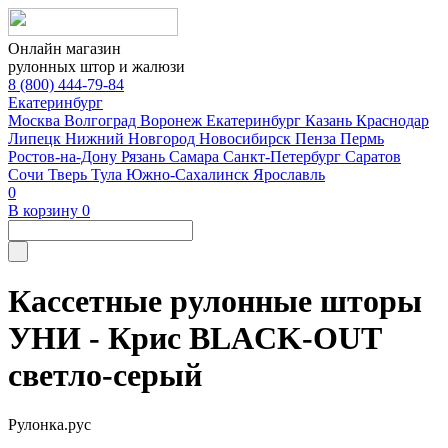
Онлайн магазин
рулонных штор и жалюзи
8 (800) 444-79-84
Екатеринбург
Москва
Волгоград
Воронеж
Екатеринбург
Казань
Краснодар
Липецк
Нижний Новгород
Новосибирск
Пенза
Пермь
Ростов-на-Дону
Рязань
Самара
Санкт-Петербург
Саратов
Сочи
Тверь
Тула
Южно-Сахалинск
Ярославль
0
В корзину
0
Кассетные рулонные шторы
УНИ - Крис BLACK-OUT
светло-серый
Рулонка.рус