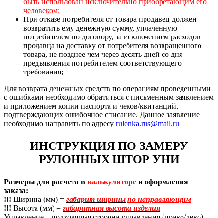
быть использован исключительно приобретающим его
человеком;
При отказе потребителя от товара продавец должен
возвратить ему денежную сумму, уплаченную
потребителем по договору, за исключением расходов
продавца на доставку от потребителя возвращенного
товара, не позднее чем через десять дней со дня
предъявления потребителем соответствующего
требования;
Для возврата денежных средств по операциям проведенными
с ошибками необходимо обратиться с письменным заявлением
и приложением копии паспорта и чеков/квитанций,
подтверждающих ошибочное списание. Данное заявление
необходимо направить по адресу
rulonka.rus@mail.ru
ИНСТРУКЦИЯ ПО ЗАМЕРУ
РУЛОННЫХ ШТОР УНИ
Размеры для расчета в
калькуляторе
и оформления
заказа:
!!!
Ширина (мм) =
габарит ширины
по направляющим
!!!
Высота (мм) =
габаритная высота изделия
Управление – подходящая сторона управления (право/лево)