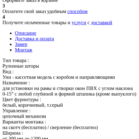
Оформите заказ в корзине
3
Оплатите свой заказ удобным
способом
4
Получите оплаченные товары и
услуги
с
доставкой
Описание
Доставка и оплата
Замер
Монтаж
Тип товара :
Рулонные шторы
Вид :
Уни - кассетная модель с коробом и направляющими
Назначение :
для установки на рамы и створки окон ПВХ с углом наклона
0-15° с любой глубиной и формой штапика (кроме выпуклого)
Цвет фурнитуры :
белый, коричневый, т.серый
Управление :
цепочный механизм
Варианты монтажа :
на скотч (бесплатно) / сверление (бесплатно)
Ширина :
от 300 мм до 1200 мм